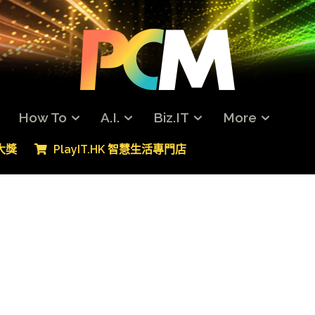
How To
A.I.
Biz.IT
More
專大獎
PlayIT.HK 智慧生活專門店