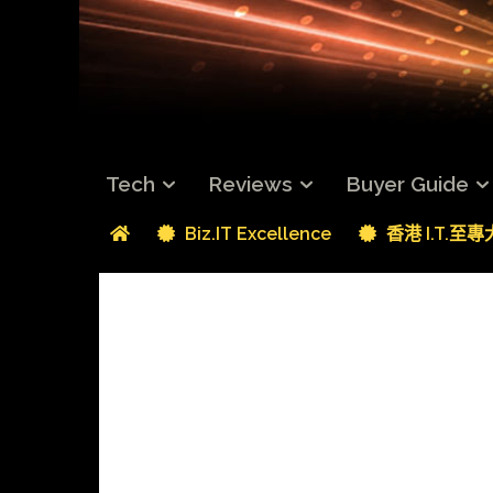
Tech
Reviews
Buyer Guide
Biz.IT Excellence
香港 I.T.至