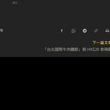
- 廣告 -
70
下一篇文
「台北國際牛肉麵節」捐 HK$20 食碗