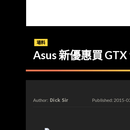
場料
Asus 新優惠買 GTX 9
Dick Sir
2015-0
Author:
Published: