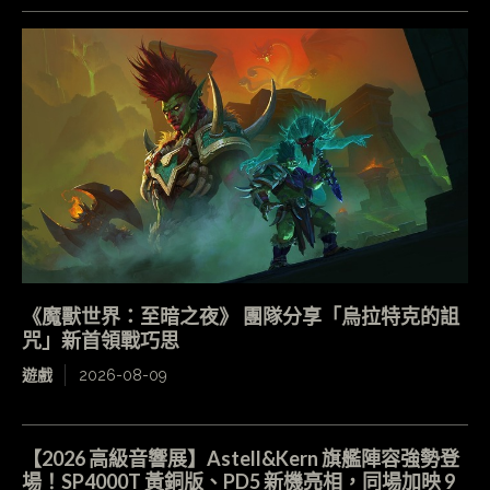
《魔獸世界：至暗之夜》 團隊分享「烏拉特克的詛
咒」新首領戰巧思
遊戲
2026-08-09
【2026 高級音響展】Astell&Kern 旗艦陣容強勢登
場！SP4000T 黃銅版、PD5 新機亮相，同場加映 9