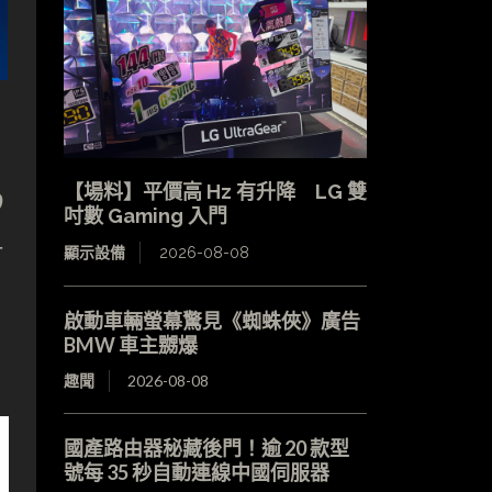
【場料】平價高 Hz 有升降 LG 雙
9
吋數 Gaming 入門
一
顯示設備
2026-08-08
啟動車輛螢幕驚見《蜘蛛俠》廣告
BMW 車主嬲爆
趣聞
2026-08-08
國產路由器秘藏後門！逾 20 款型
號每 35 秒自動連線中國伺服器