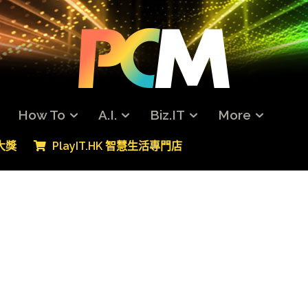
How To
A.I.
Biz.IT
More
專大獎
PlayIT.HK 智慧生活專門店