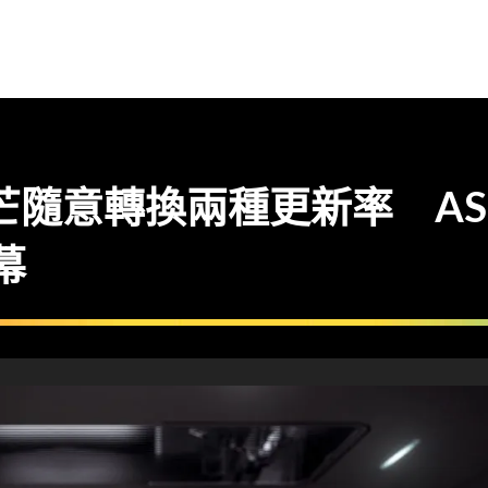
芒隨意轉換兩種更新率 ASUS 
幕