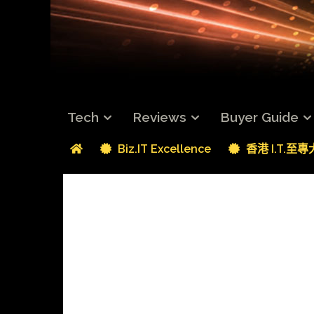
Tech
Reviews
Buyer Guide
Biz.IT Excellence
香港 I.T.至