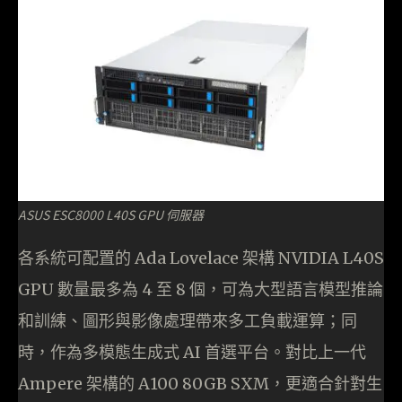
ASUS ESC8000 L40S GPU 伺服器
各系統可配置的 Ada Lovelace 架構 NVIDIA L40S
GPU 數量最多為 4 至 8 個，可為大型語言模型推論
和訓練、圖形與影像處理帶來多工負載運算；同
時，作為多模態生成式 AI 首選平台。對比上一代
Ampere 架構的 A100 80GB SXM，更適合針對生