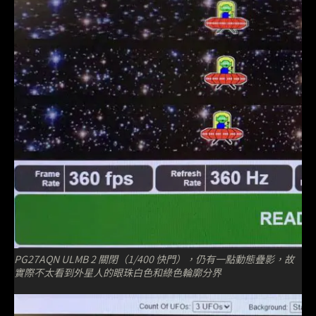
PG27AQN ULMB 2 關閉（1/400 快門），仍有一點動態疊影，故
實際不太看到外星人的眼珠白色和綠色輪廓分界