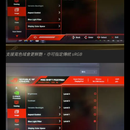
支援寬色域會更鮮艷，亦可指定傳統 sRGB