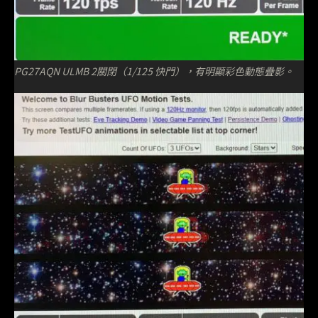
PG27AQN ULMB 2關閉（1/125 快門），有明顯彩色動態疊影。