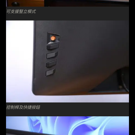
可支援豎立模式
控制桿及快捷按鈕