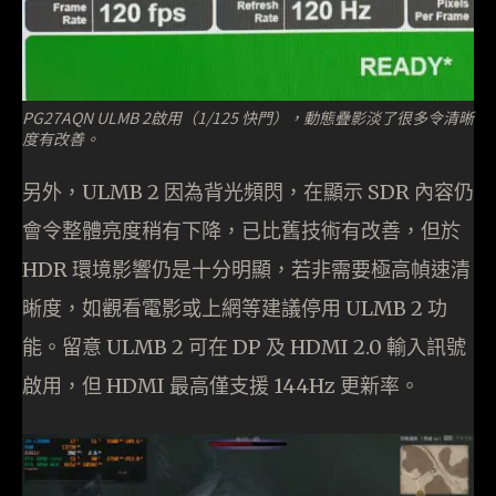
PG27AQN ULMB 2啟用（1/125 快門），動態疊影淡了很多令清晰
度有改善。
另外，ULMB 2 因為背光頻閃，在顯示 SDR 內容仍
會令整體亮度稍有下降，已比舊技術有改善，但於
HDR 環境影響仍是十分明顯，若非需要極高幀速清
晰度，如觀看電影或上網等建議停用 ULMB 2 功
能。留意 ULMB 2 可在 DP 及 HDMI 2.0 輸入訊號
啟用，但 HDMI 最高僅支援 144Hz 更新率。