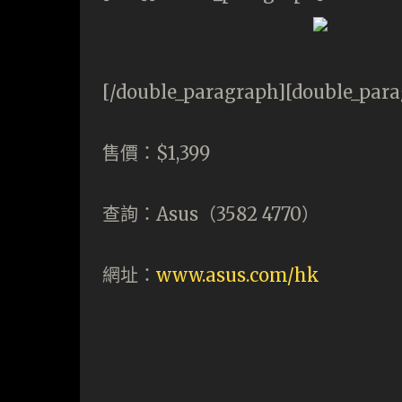
[/double_paragraph][double_para
售價：$1,399
查詢：Asus（3582 4770）
網址：
www.asus.com/hk