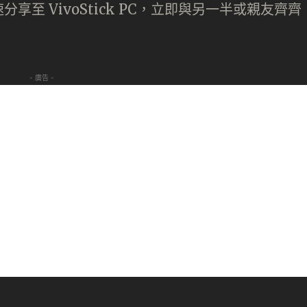
至 VivoStick PC，立即與另一半或親友齊齊
- 廣告 -