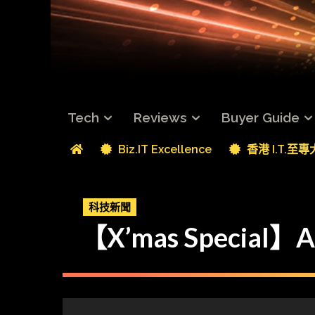
Tech
Reviews
Buyer Guide
Biz.IT Excellence
香港 I.T.至
科技新聞
【X’mas Special】