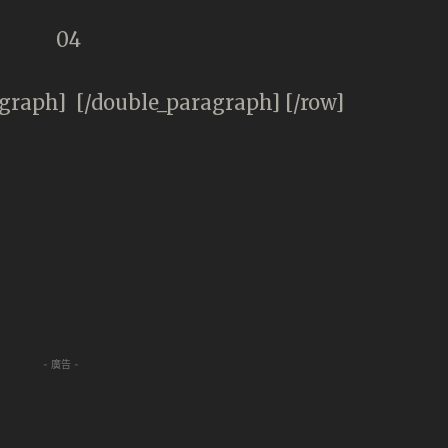
graph] [/double_paragraph] [/row]
- 廣告 -