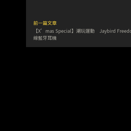
前一篇文章
【X’mas Special】潮玩運動 Jaybird Freed
線藍牙耳機