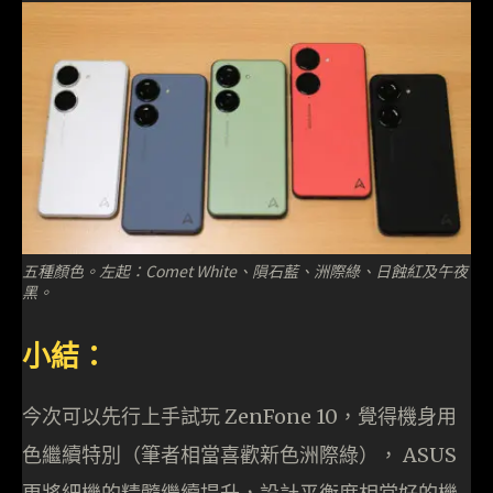
五種顏色。左起：Comet White、隕石藍、洲際綠、日蝕紅及午夜
黑。
小結：
今次可以先行上手試玩 ZenFone 10，覺得機身用
色繼續特別（筆者相當喜歡新色洲際綠）， ASUS