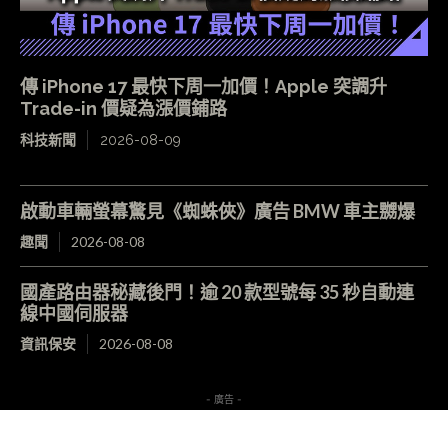
傳 iPhone 17 最快下周一加價！Apple 突調升
Trade-in 價疑為漲價鋪路
科技新聞
2026-08-09
啟動車輛螢幕驚見《蜘蛛俠》廣告 BMW 車主嬲爆
趣聞
2026-08-08
國產路由器秘藏後門！逾 20 款型號每 35 秒自動連
線中國伺服器
資訊保安
2026-08-08
- 廣告 -