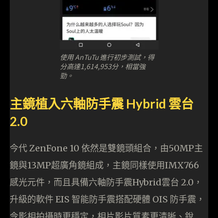
使用 AnTuTu 進行初步測試，得
分高達1,614,953分，相當強
勁。
主鏡植入六軸防手震 Hybrid 雲台
2.0
今代 ZenFone 10 依然是雙鏡頭組合，由50MP主
鏡與13MP超廣角鏡組成，主鏡同樣使用IMX766
感光元件，而且具備六軸防手震Hybrid雲台 2.0，
升級的軟件 EIS 智能防手震搭配硬體 OIS 防手震，
令影相拍攝時更穩定，相片影片質素更清晰、銳