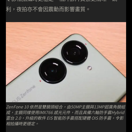
利，夜拍亦不會因震動而影響畫質。
ZenFone 10 依然是雙鏡頭組合，由50MP主鏡與13MP超廣角鏡組
成，主鏡同樣使用IMX766 感光元件，而且具備六軸防手震Hybrid
雲台 2.0，升級的軟件 EIS 智能防手震搭配硬體 OIS 防手震，令影
相拍攝時更穩定。