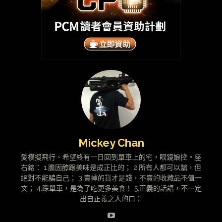
Mickey Chan
愛模擬飛行、希望終有一日回到單車上的宅，眼鏡娘控。座
右銘： 1.膽固醇跟美味是成正比的； 2.所有人都可以騙，但
絕對不能騙自己； 3.賣掉的貨才是錢，不賣的收藏品不值一
文； 4.踩單車，是為了吃更多美食！ 5.正義的話語，不一定
出自正義之人的口；