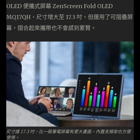
OLED 便攜式屏幕 ZenScreen Fold OLED
MQ17QH，尺寸增大至 17.3 吋，但運用了可摺疊屏
幕，摺合起來攜帶也不會感到累贅。
尺寸達 17.3 吋，比一般筆電屏幕有更大畫面。內置支撐架也方便
使用。