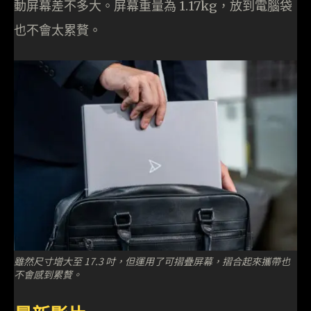
動屏幕差不多大。屏幕重量為 1.17kg，放到電腦袋
也不會太累贅。
雖然尺寸增大至 17.3 吋，但運用了可摺疊屏幕，摺合起來攜帶也
不會感到累贅。