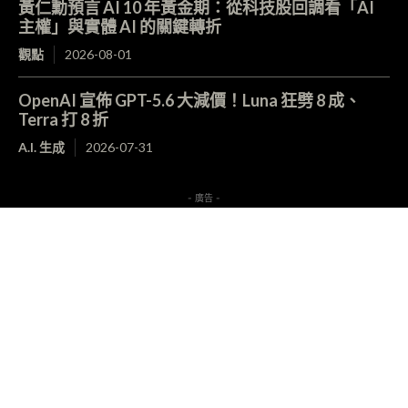
黃仁勳預言 AI 10 年黃金期：從科技股回調看「AI
主權」與實體 AI 的關鍵轉折
觀點
2026-08-01
OpenAI 宣佈 GPT-5.6 大減價！Luna 狂劈 8 成、
Terra 打 8 折
A.I. 生成
2026-07-31
- 廣告 -