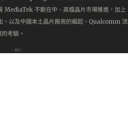
灣 MediaTek 不斷在中、高檔晶片市場推進，加上
片的推出，以及中國本土晶片廠商的崛起，Qualcomm 流
峻的考驗。
- 廣告 -