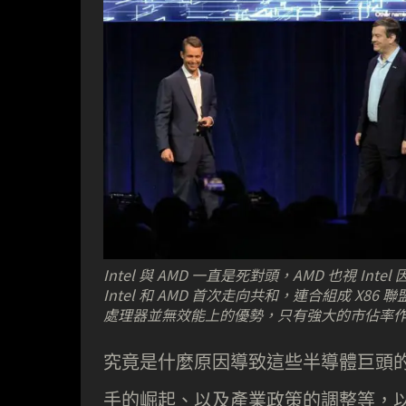
Intel 與 AMD 一直是死對頭，AMD 也視 In
Intel 和 AMD 首次走向共和，連合組成 X86 
處理器並無效能上的優勢，只有強大的市佔率
究竟是什麼原因導致這些半導體巨頭
手的崛起、以及產業政策的調整等，