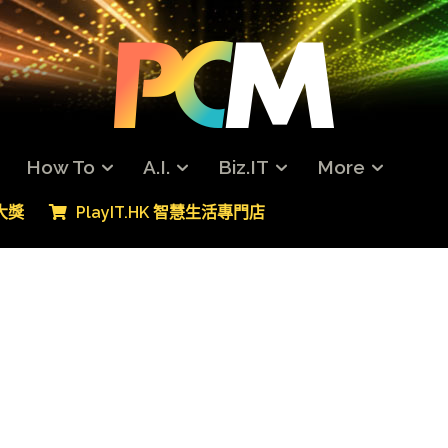
How To
A.I.
Biz.IT
More
專大獎
PlayIT.HK 智慧生活專門店