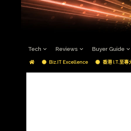
Tech
Reviews
Buyer Guide
Biz.IT Excellence
香港 I.T.至