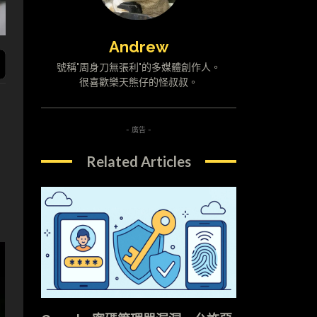
Andrew
號稱"周身刀無張利"的多媒體創作人。
很喜歡樂天熊仔的怪叔叔。
- 廣告 -
Related Articles