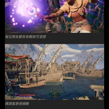
每位隊友都各有戰技可混搭
碼頭風景很細緻