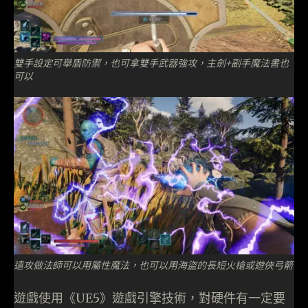
雙手設定可舉盾防禦，也可拿雙手武器強攻，主劍+副手魔法書也
可以
遠攻做法師可以用屬性魔法，也可以用海盜的長短火槍或遊俠弓箭
遊戲使用《UE5》遊戲引擎技術，對硬件有一定要