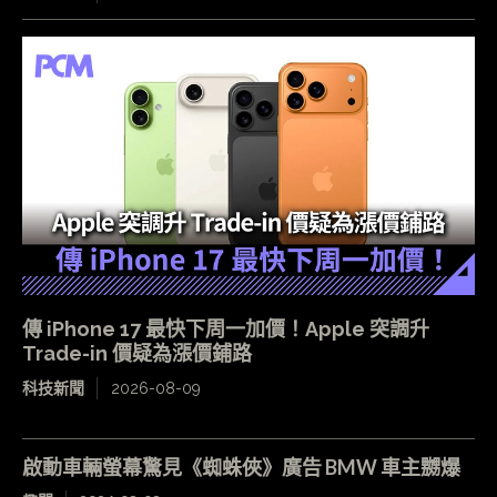
傳 iPhone 17 最快下周一加價！Apple 突調升
Trade-in 價疑為漲價鋪路
科技新聞
2026-08-09
啟動車輛螢幕驚見《蜘蛛俠》廣告 BMW 車主嬲爆