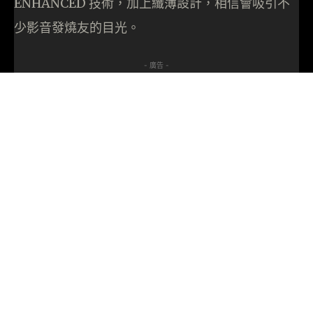
ENHANCED 技術，加上纖薄設計，相信會吸引不
少影音發燒友的目光。
- 廣告 -