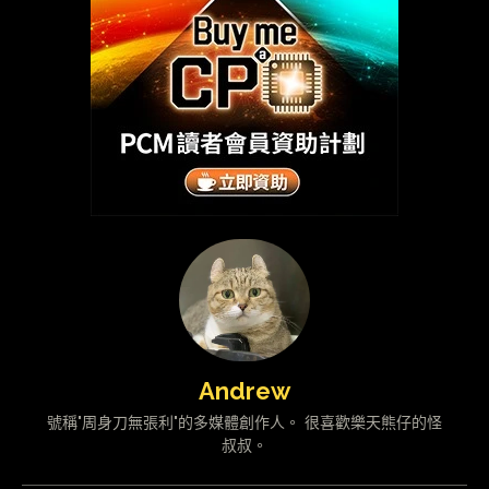
Andrew
號稱"周身刀無張利"的多媒體創作人。 很喜歡樂天熊仔的怪
叔叔。