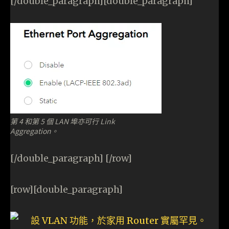
[/double_paragraph][double_paragraph]
第 4 和第 5 個 LAN 埠亦可行 Link
Aggregation。
[/double_paragraph] [/row]
[row][double_paragraph]