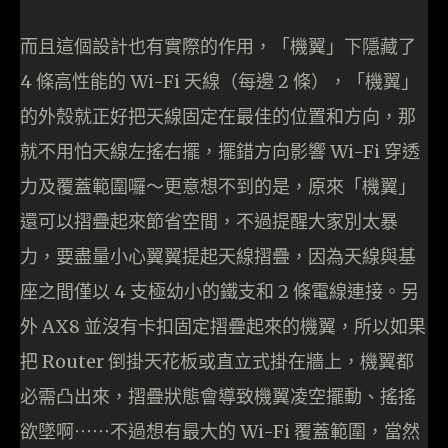
而且這個設計也有實際的作用，「機翼」下隱藏了
4 條高性能的 Wi-Fi 天線（每邊 2 條），「機翼」
的外殼就正好把天線固定在最佳的位置和方向，那
就不用怕天線左搖右擺，擺錯方向影響 Wi-Fi 穿透
力及覆蓋範圍囉～更意想不到的是，原來「機翼」
還可以摺疊起來節省空間，不過提醒大家別太暴
力，要盡量小心翼翼提起天線摺疊，因為天線與基
座之間僅以 4 支極幼小的鐵支和 2 條電線連接。另
外 AX8 並沒有卡扣固定摺疊起來的機翼，所以如果
把 Router 倒掛天花板或直立式掛在牆上，機翼都
必需凸出來，摺疊狀態會導致機翼凌空擺動、搖搖
欲墜啊⋯⋯不過想有最大的 Wi-Fi 覆蓋範圍，當然