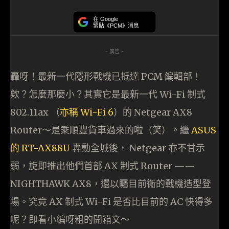
在 Google
緊貼《PCM》消息
- 廣告 -
轟呀！最新一代隱形戰機已抵達 PCM 編輯部！
欸？怎麼那麼小？其實它是最新一代 Wi-Fi 制式
802.11ax （
亦稱 Wi-Fi 6
）的 Netgear AX8
Router～是乘順豐貨車過來的啦（笑）。繼
ASUS
的 RT-AX88U
轟動全城後， Netgear 亦不甘示
弱，旋即推出他們首部 AX 制式 Router ——
NIGHTHAWK AX8，還以矚目前衞的戰機造型登
場。究竟 AX 制式 Wi-Fi 是否比目前的 AC 快得多
呢？即看小編呀粗的開箱文～