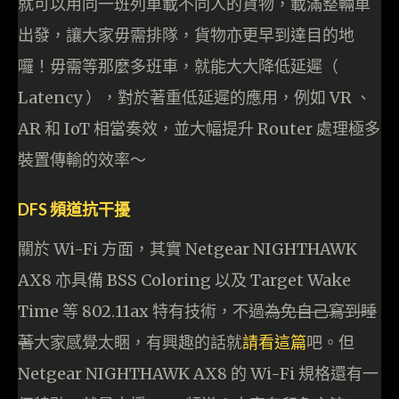
就可以用同一班列車載不同人的貨物，載滿整輛車
出發，讓大家毋需排隊，貨物亦更早到達目的地
囉！毋需等那麼多班車，就能大大降低延遲（
Latency ），對於著重低延遲的應用，例如 VR 、
AR 和 IoT 相當奏效，並大幅提升 Router 處理極多
裝置傳輸的效率～
DFS 頻道抗干擾
關於 Wi-Fi 方面，其實 Netgear NIGHTHAWK
AX8 亦具備 BSS Coloring 以及 Target Wake
Time 等 802.11ax 特有技術，不過
為免自己寫到睡
著
大家感覺太睏，有興趣的話就
請看這篇
吧。但
Netgear NIGHTHAWK AX8 的 Wi-Fi 規格還有一