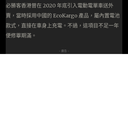
必勝客香港曾在 2020 年底引入電動電單車送外
賣，當時採用中國的 EcoKargo 產品，屬內置電池
款式，直接在車身上充電。不過，這項目不足一年
便修畢期滿。
- 廣告 -