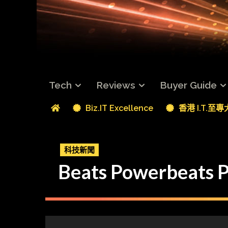
Tech
Reviews
Buyer Guide
Biz.IT Excellence
香港 I.T.至
科技新聞
Beats Powerbea