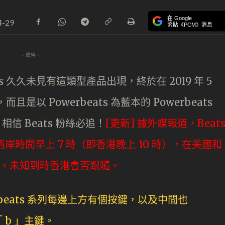
在 Google
4-29
緊貼《PCM》消息
- 廣告 -
 久久未見有這類型產品出現，終於在 2019 年 5
且是以 Powerbeats 為藍本的 Powerbeats
信 Beats 粉絲必追！
[更新] 據外媒報道，Beat
 日美國西岸時間早上 7 時（即香港晚上 10 時），在美國和
出貨。未知到時香港會否跟隨。