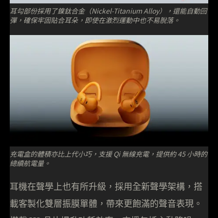
耳勾部份採用了鎳鈦合金（Nickel-Titanium Alloy），還能自動回
彈，確保牢固貼合耳朵，即使在激烈運動中也不易脫落。
充電盒的體積亦比上代小巧，支援 Qi 無線充電，提供約 45 小時的
總續航電量。
耳機在聲學上也有所升級，採用全新聲學架構，搭
載客製化雙層振膜單體，帶來更飽滿的聲音表現。