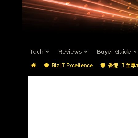
Tech
Reviews
Buyer Guide
Biz.IT Excellence
香港 I.T.至