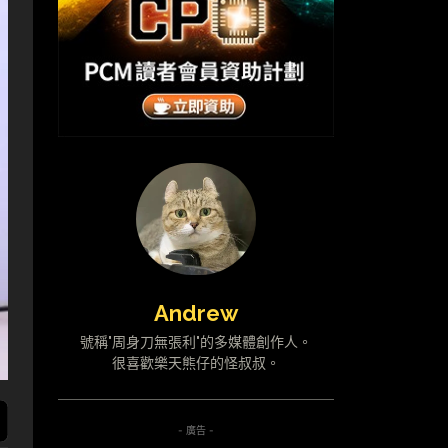
Andrew
號稱"周身刀無張利"的多媒體創作人。
很喜歡樂天熊仔的怪叔叔。
- 廣告 -