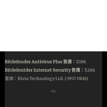
Bitdefender Antivirus Plus 售價：
$198
Bitdefentder Internet Security 售價：
$268
查詢：Rivia Technology Ltd. (3957 0816)
- 廣告 -