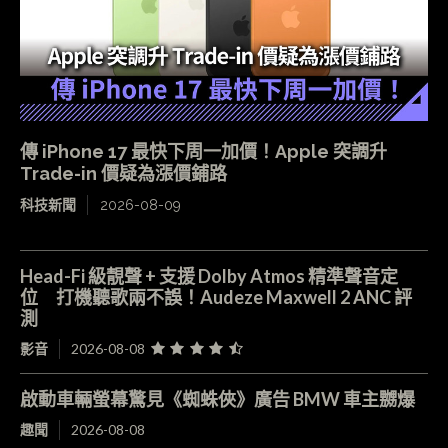
傳 iPhone 17 最快下周一加價！Apple 突調升
Trade-in 價疑為漲價鋪路
科技新聞
2026-08-09
Head-Fi 級靚聲 + 支援 Dolby Atmos 精準聲音定
位 打機聽歌兩不誤！Audeze Maxwell 2 ANC 評
測
影音
2026-08-08
啟動車輛螢幕驚見《蜘蛛俠》廣告 BMW 車主嬲爆
趣聞
2026-08-08