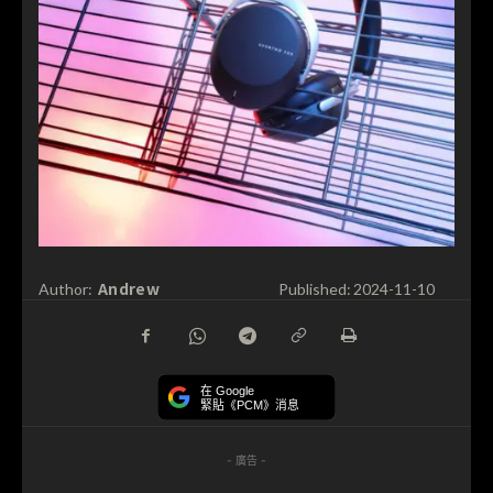
Andrew
Author:
Published:
2024-11-10
在 Google
緊貼《PCM》消息
- 廣告 -