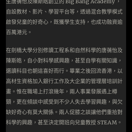
生唐蒨怡及陳斯皓創立的 Big Bang Academy ，
自設教材、影片、學習平台等，透過混合教學模式
啟發兒童的好奇心，既獲學生支持，也成功融資逾
百萬港元。
在劍橋大學分別修讀工程系和自然科學的唐蒨怡及
陳斯皓，自小對科學感興趣，甚至自學有關知識，
選讀科目也朝這喜好而行。畢業之後回流香港，以
高材生資格加入銀行工作及大企業的管理層培訓計
畫。惟在職場上打滾幾年，兩人事業發展遇上樽
頸，更在傾談中感受到不少人失去學習興趣，與欠
缺好奇心有莫大關係。兩人促膝之談讓他們重拾對
科學的興趣，甚至決定開班向兒童教授 STEAM。