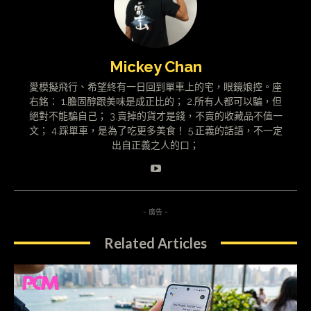
Mickey Chan
愛模擬飛行、希望終有一日回到單車上的宅，眼鏡娘控。座
右銘： 1.膽固醇跟美味是成正比的； 2.所有人都可以騙，但
絕對不能騙自己； 3.賣掉的貨才是錢，不賣的收藏品不值一
文； 4.踩單車，是為了吃更多美食！ 5.正義的話語，不一定
出自正義之人的口；
- 廣告 -
Related Articles