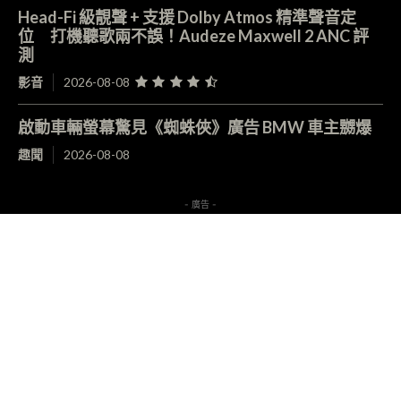
Head-Fi 級靚聲 + 支援 Dolby Atmos 精準聲音定
位 打機聽歌兩不誤！Audeze Maxwell 2 ANC 評
測
影音
2026-08-08
啟動車輛螢幕驚見《蜘蛛俠》廣告 BMW 車主嬲爆
趣聞
2026-08-08
- 廣告 -