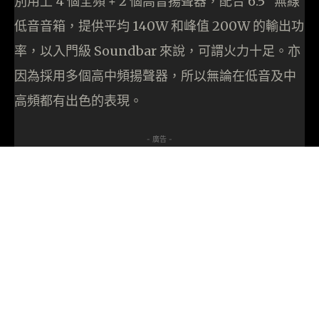
別用上 4 個全頻 + 2 個高音揚聲器，配合 6.5” 無線
低音音箱，提供平均 140W 和峰值 200W 的輸出功
率，以入門級 Soundbar 來說，可謂火力十足。亦
因為採用多個高中頻揚聲器，所以無論在低音及中
高頻都有出色的表現。
- 廣告 -