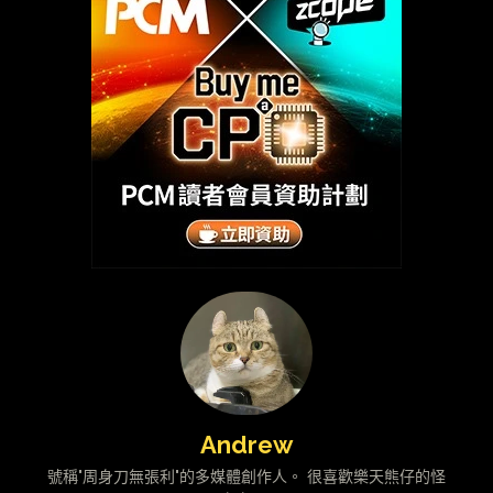
Andrew
號稱"周身刀無張利"的多媒體創作人。 很喜歡樂天熊仔的怪