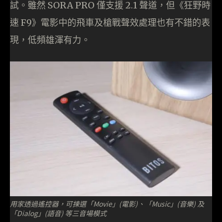
試。雖然 SORA PRO 僅支援 2.1 聲道，但《狂野時
速 F9》電影中的飛車及槍戰聲效處理也有不錯的表
現，低頻雄渾有力。
用家透過遙控器，可揀選「Movie」(電影)、「Music」(音樂) 及
「Dialog」(語音) 等三音場模式