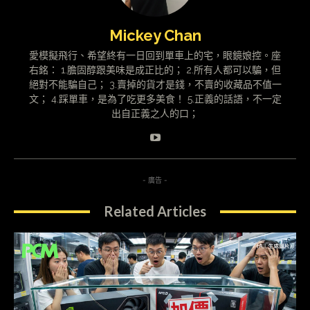
Mickey Chan
愛模擬飛行、希望終有一日回到單車上的宅，眼鏡娘控。座
右銘： 1.膽固醇跟美味是成正比的； 2.所有人都可以騙，但
絕對不能騙自己； 3.賣掉的貨才是錢，不賣的收藏品不值一
文； 4.踩單車，是為了吃更多美食！ 5.正義的話語，不一定
出自正義之人的口；
- 廣告 -
Related Articles