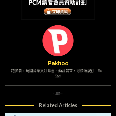
Pakhoo
跑步者，玩開音樂又好睇書。動靜皆宜，可惜唔靚仔... So _
Sad
- 廣告 -
Related Articles