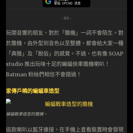
緊貼《PCM》消息
- 廣告 -
玩開音響的朋友，對於「膽機」一詞不會陌生。對
於膽機，由外型到音色以至整體，都會給大家一種
「典雅」及「脫俗」的感覺。不過，也有像 SOAP
studio 推出玩味十足的蝙蝠俠車膽機喇叭！
Batman 粉絲們相信不會錯過！
家傳戶曉的蝙蝠車造型
蝙蝠戰車造型的膽機。
這款喇叭以藍牙連接，在手機上查看裝置時會發現