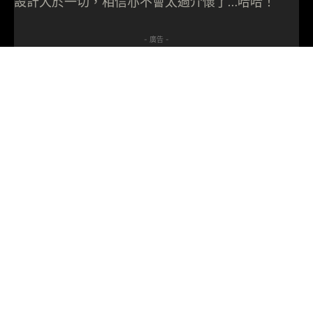
設計大於一切，相信亦不會太過介懷了…哈哈！
- 廣告 -