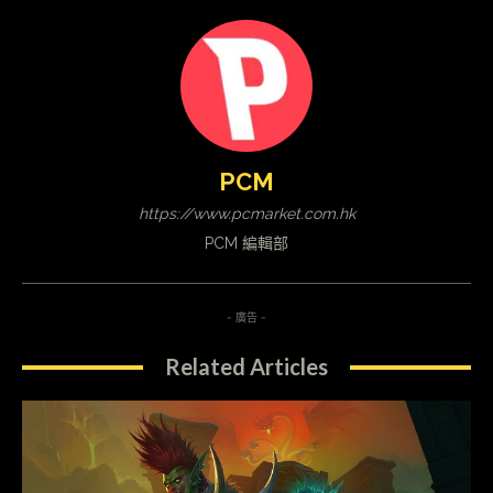
PCM
https://www.pcmarket.com.hk
PCM 編輯部
- 廣告 -
Related Articles