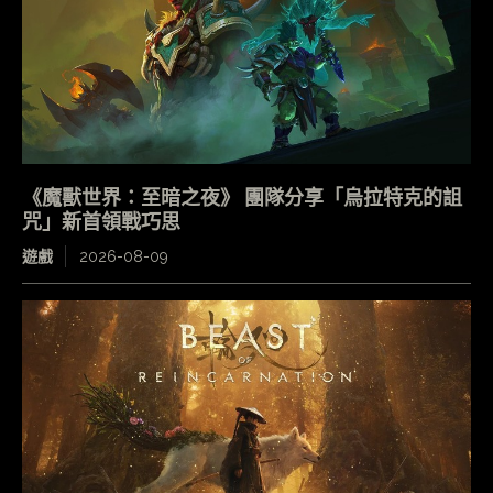
《魔獸世界：至暗之夜》 團隊分享「烏拉特克的詛
咒」新首領戰巧思
遊戲
2026-08-09