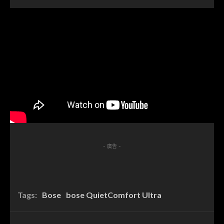
- 廣告 -
Tags:
Bose
bose QuietComfort Ultra