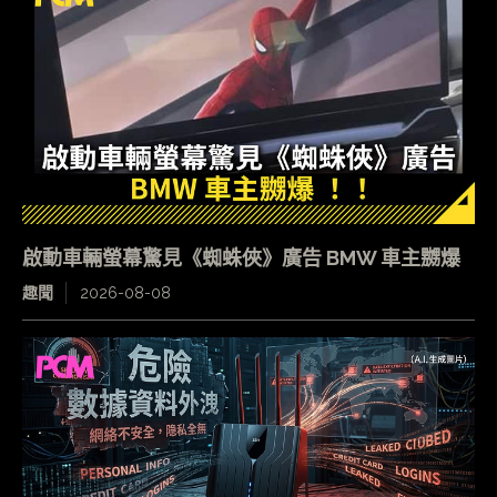
啟動車輛螢幕驚見《蜘蛛俠》廣告 BMW 車主嬲爆
趣聞
2026-08-08