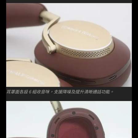
耳罩面各設 6 組收音咪，支援降噪及提升清晰通話功能。