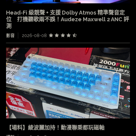
Head-Fi 級靚聲 + 支援 Dolby Atmos 精準聲音定
位 打機聽歌兩不誤！Audeze Maxwell 2 ANC 評
測
影音
2026-08-08
【場料】綾波麗加持！動漫聯乘都玩磁軸