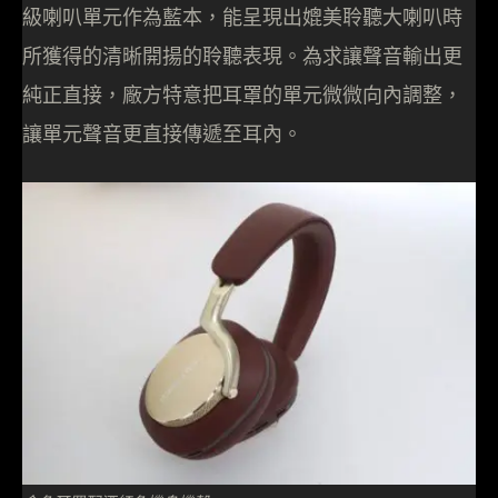
級喇叭單元作為藍本，能呈現出媲美聆聽大喇叭時
所獲得的清晰開揚的聆聽表現。為求讓聲音輸出更
純正直接，廠方特意把耳罩的單元微微向內調整，
讓單元聲音更直接傳遞至耳內。