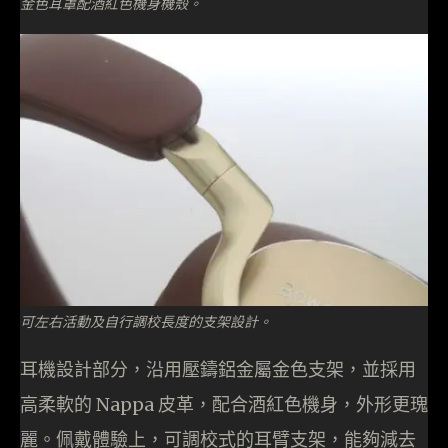
金色耳罩配酒紅色機身機殼。
可左右活動及自行調校長度的支架設計。
耳機設計部分，沿用壓鑄鋁金屬金色支架，並採用
高柔軟的 Nappa 皮革，配合酒紅色機身，外形更瑰
麗。佩戴體驗上，可調校式的耳臂支架，能夠減去