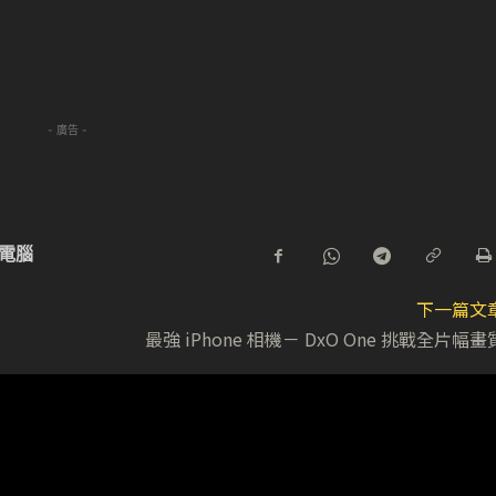
- 廣告 -
電腦
下一篇文
最強 iPhone 相機－ DxO One 挑戰全片幅畫