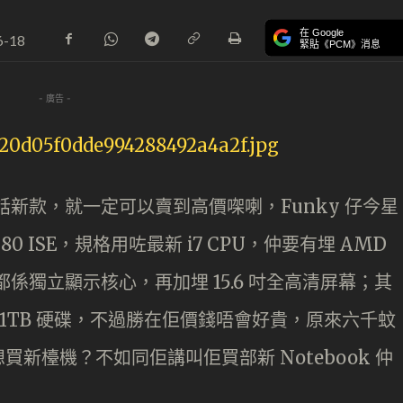
在 Google
6-18
緊貼《PCM》消息
- 廣告 -
係話新款，就一定可以賣到高價㗎喇，Funky 仔今星
80 ISE，規格用咗最新 i7 CPU，仲要有埋 AMD
粒話晒都係獨立顯示核心，再加埋 15.6 吋全高清屏幕；其
同 1TB 硬碟，不過勝在佢價錢唔會好貴，原來六千蚊
新檯機？不如同佢講叫佢買部新 Notebook 仲