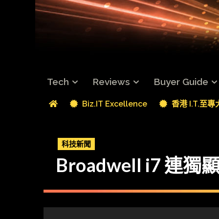
Tech
Reviews
Buyer Guide
Biz.IT Excellence
香港 I.T.至
科技新聞
Broadwell i7 連