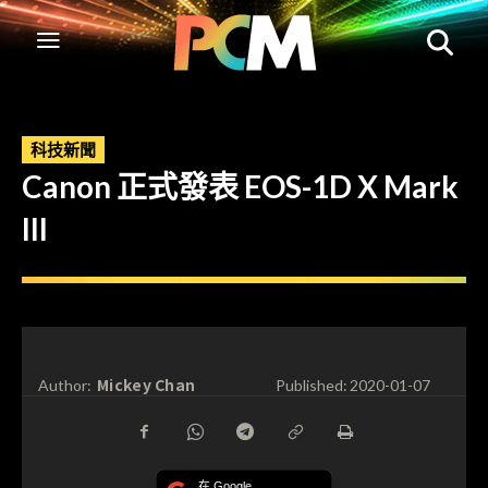
科技新聞
Canon 正式發表 EOS-1D X Mark
III
Mickey Chan
Author:
Published:
2020-01-07
在 Google