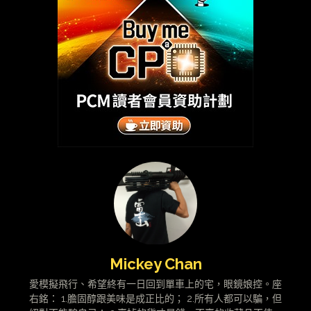
Mickey Chan
愛模擬飛行、希望終有一日回到單車上的宅，眼鏡娘控。座
右銘： 1.膽固醇跟美味是成正比的； 2.所有人都可以騙，但