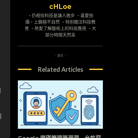
cHLoe
・仍相信科技是讓人進步 ・喜愛拍
攝，上鏡極不自然 ・特別關注科技教
育 ・熱愛了解藝術上的科技應用 ・大
部分時間天然呆
- 廣告 -
Related Articles
圓
相