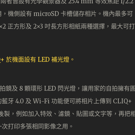
兩者皆設有光學觀景器及 25.4 mm 等效焦距 f/2.2
機側設有 microSD 卡槽儲存相片。機內最多可
 2×2 正方形及 2×3 吋長方形相紙兩種選擇，最大可打
自拍鏡及 8 顆環形 LED 閃光燈，讓用家的自拍擁有
4.0 及 Wi-Fi 功能便可將相片上傳到 CLIQ+
 App 內作後製，例如加入特效、濾鏡、貼圖或文字等，再把
一次打印多張相同影像之用。