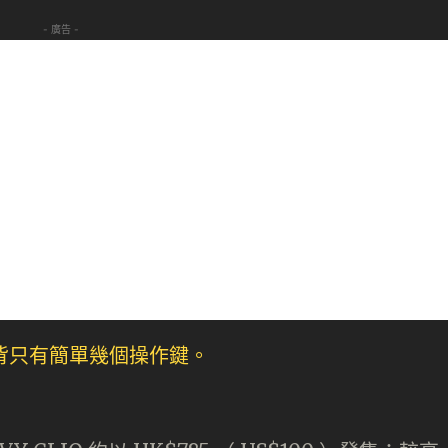
- 廣告 -