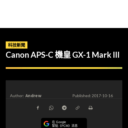
科技新聞
Canon APS-C 機皇 GX-1 Mark III
Andrew
Author:
Published:
2017-10-16
在 Google
緊貼《PCM》消息