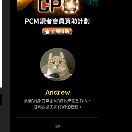
Andrew
號稱"周身刀無張利"的多媒體創作人。
很喜歡樂天熊仔的怪叔叔。
- 廣告 -