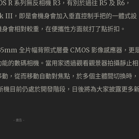
S R 系列無反相機 R3，有別於過往 R5 及 R6，
Mark III，即是會機身會加入垂直控制手把的一體式設
機身會相對較重，在便攜性方面就打了點折扣。
 35mm 全片幅背照式層疊 CMOS 影像感應器，更
功能的數碼相機。當用家透過觀看觀景器拍攝靜止相
移動，從而移動自動對焦點，於多個主體間切換時，
新機目前仍處於開發階段，日後將為大家披露更多
- 廣告 -