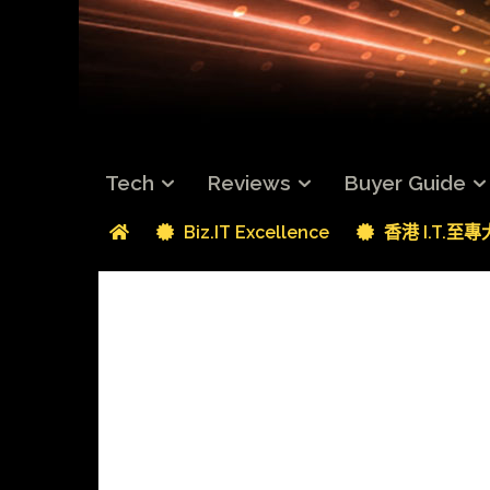
Tech
Reviews
Buyer Guide
Biz.IT Excellence
香港 I.T.至