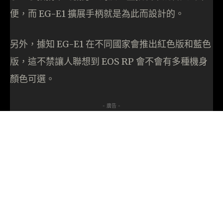
便，而 EG-E1 擴展手柄就是為此而設計的。
另外，據知 EG-E1 在不同國家會推出紅色版和藍色
版，這不禁讓人聯想到 EOS RP 會不會有多種機身
顏色可選。
- 廣告 -