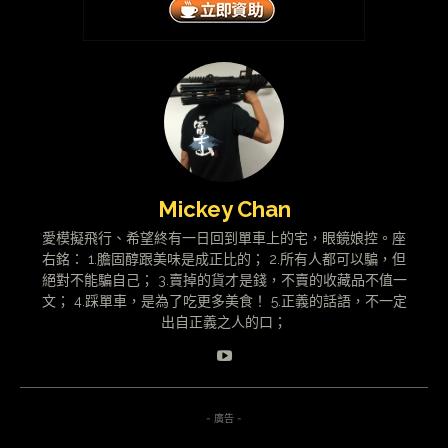
Mickey Chan
愛模擬飛行、希望終有一日回到單車上的宅，眼鏡娘控。座
右銘： 1.膽固醇跟美味是成正比的； 2.所有人都可以騙，但
絕對不能騙自己； 3.賣掉的貨才是錢，不賣的收藏品不值一
文； 4.踩單車，是為了吃更多美食！ 5.正義的話語，不一定
出自正義之人的口；
- 廣告 -