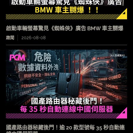
啟動車輛螢幕驚見《蜘蛛俠》廣告 BMW 車主嬲爆
趣聞
2026-08-08
國產路由器秘藏後門！逾 20 款型號每 35 秒自動連