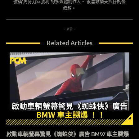
號稱"周身刀無張利"的多媒體創作人。 很喜歡樂天熊仔的怪
叔叔。
- 廣告 -
Related Articles
啟動車輛螢幕驚見《蜘蛛俠》廣告 BMW 車主嬲爆