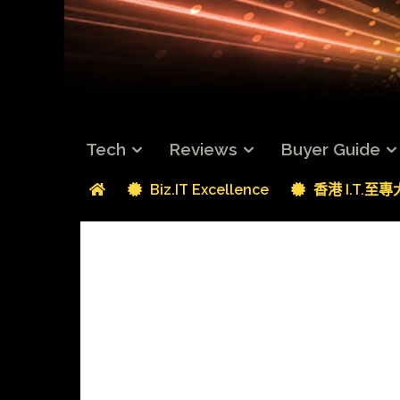
Tech
Reviews
Buyer Guide
Biz.IT Excellence
香港 I.T.至