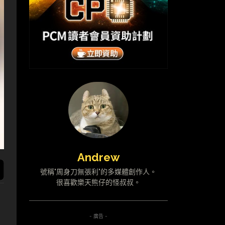
Andrew
號稱"周身刀無張利"的多媒體創作人。
很喜歡樂天熊仔的怪叔叔。
- 廣告 -