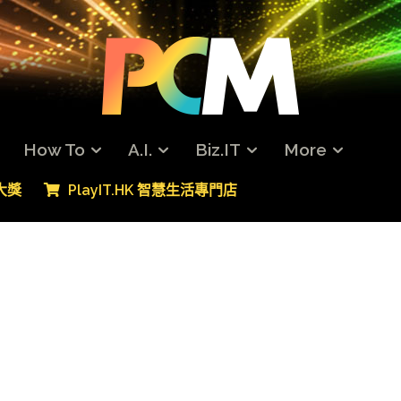
How To
A.I.
Biz.IT
More
專大獎
PlayIT.HK 智慧生活專門店