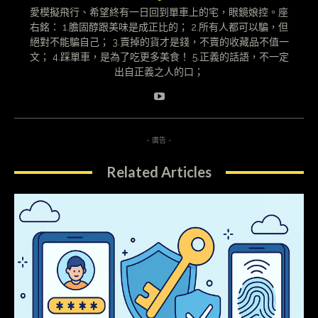
愛模擬飛行、希望終有一日回到單車上的宅，眼鏡娘控。座
右銘： 1.膽固醇跟美味是成正比的； 2.所有人都可以騙，但
絕對不能騙自己； 3.賣掉的貨才是錢，不賣的收藏品不值一
文； 4.踩單車，是為了吃更多美食！ 5.正義的話語，不一定
出自正義之人的口；
- 廣告 -
Related Articles