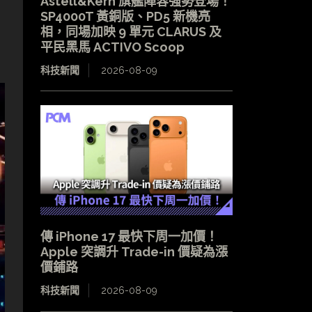
Astell&Kern 旗艦陣容強勢登場！
SP4000T 黃銅版、PD5 新機亮
相，同場加映 9 單元 CLARUS 及
平民黑馬 ACTIVO Scoop
科技新聞
2026-08-09
傳 iPhone 17 最快下周一加價！
Apple 突調升 Trade-in 價疑為漲
價鋪路
科技新聞
2026-08-09