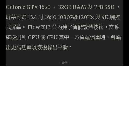
Geforce GTX 1650 、 32GB RAM 與 1TB SSD ，
屏幕可選 13.4 吋 16:10 1080P@120Hz 與 4K 觸控
式屏幕。 Flow X13 並內建了智能散熱技術，當系
統檢測到 GPU 或 CPU 其中一方負載偏重時，會輸
出更高功率以恢復輸出平衡。
- 廣告 -