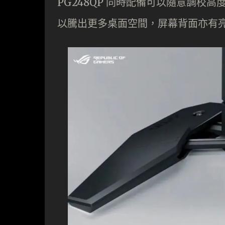
PG248QP 同時配備可以隨意調校
以騰出更多桌面空間，屏幕背面亦有亮眼