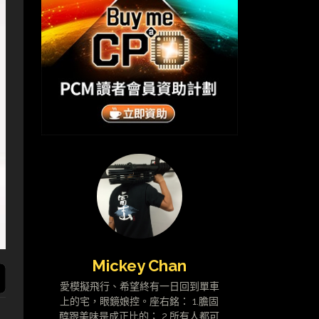
Mickey Chan
愛模擬飛行、希望終有一日回到單車
上的宅，眼鏡娘控。座右銘： 1.膽固
醇跟美味是成正比的； 2.所有人都可