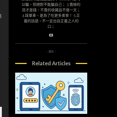
以騙，但絕對不能騙自己； 3.賣掉的
貨才是錢，不賣的收藏品不值一文；
3
4.踩單車，是為了吃更多美食！ 5.正
義的話語，不一定出自正義之人的
口；
- 廣告 -
Related Articles
，