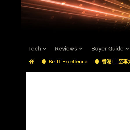
Tech
Reviews
Buyer Guide
Biz.IT Excellence
香港 I.T.至