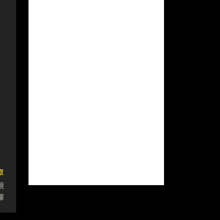
章
競
擇