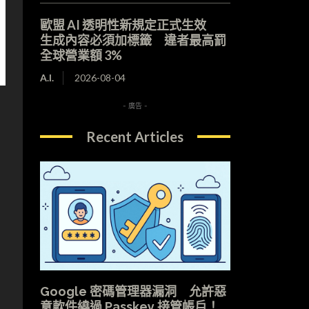
歐盟 AI 透明性新規定正式生效
生成內容必須加標籤 違者最高罰
全球營業額 3%
A.I.
2026-08-04
- 廣告 -
Recent Articles
Google 密碼管理器漏洞 允許惡
意軟件繞過 Passkey 接管帳戶！