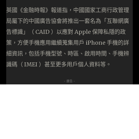
英國《金融時報》報道指，中國國家工商行政管理
局屬下的中國廣告協會將推出一套名為「互聯網廣
告標識」（ CAID ）以應對 Apple 保障私隱的政
策，方便手機應用繼續蒐集用戶 iPhone 手機的詳
細資訊，包括手機型號、時區、啟用時間、手機辨
識碼（ IMEI ）甚至更多用戶個人資料等。
- 廣告 -