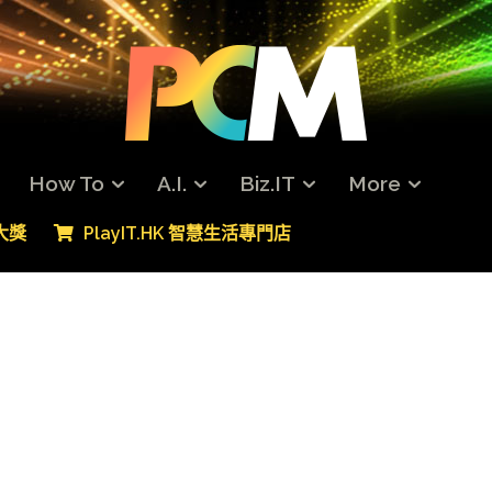
How To
A.I.
Biz.IT
More
專大獎
PlayIT.HK 智慧生活專門店