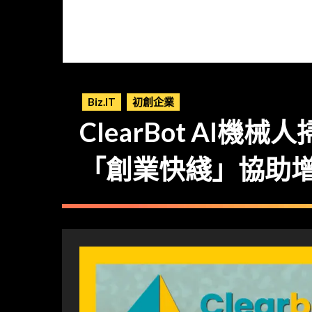
Biz.IT
初創企業
ClearBot AI機
「創業快綫」協助