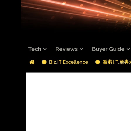
Tech
Reviews
Buyer Guide
Biz.IT Excellence
香港 I.T.至