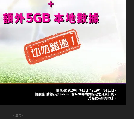
- 廣告 -