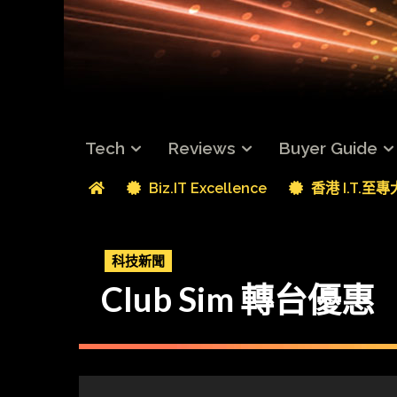
Tech
Reviews
Buyer Guide
Biz.IT Excellence
香港 I.T.至
科技新聞
Club Sim 轉台