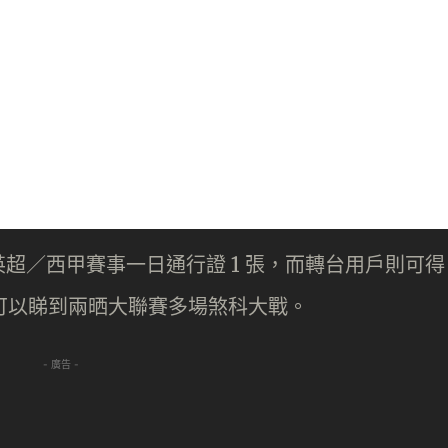
超／西甲賽事一日通行證 1 張，而轉台用戶則可得
家可以睇到兩晒大聯賽多場煞科大戰。
- 廣告 -