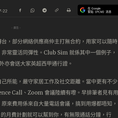
在 Google
7-22
緊貼《PCM》消息
- 廣告 -
轉台，部分網絡供應商仲主打無合約，用家可以隨時
常靈活同彈性。Club Sim 就係其中一個例子，
另外亦會送大家英超西甲通行證。
自己所能，嚴守家居工作及社交距離。當中更有不少
nce Call、Zoom 會議陸續有嚟。早排筆者見有
，原來費用係來自大量電話會議，搞到用爆都唔知，
im 的月費計劃就可以幫到你，有無限通話分鐘，行