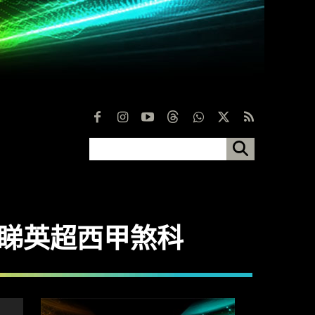
及請睇英超西甲煞科