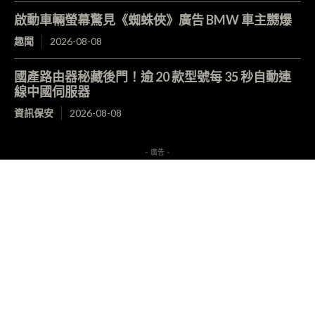
啟動車輛螢幕驚見《蜘蛛俠》廣告 BMW 車主嬲爆
趣聞
2026-08-08
國產路由器秘藏後門！逾 20 款型號每 35 秒自動連
線中國伺服器
資訊保安
2026-08-08
- 廣告 -