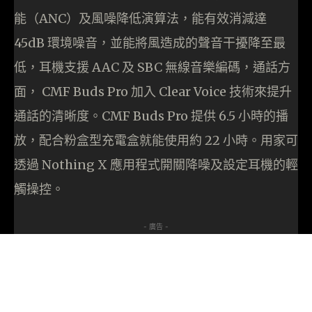
能（ANC）及風噪降低演算法，能有效消減達
45dB 環境噪音，並能將風造成的聲音干擾降至最
低，耳機支援 AAC 及 SBC 無線音樂編碼，通話方
面， CMF Buds Pro 加入 Clear Voice 技術來提升
通話的清晰度。CMF Buds Pro 提供 6.5 小時的播
放，配合粉盒型充電盒就能使用約 22 小時。用家可
透過 Nothing X 應用程式開關降噪及設定耳機的輕
觸操控。
- 廣告 -