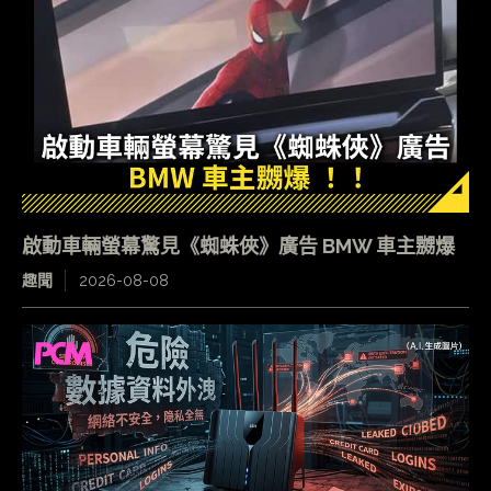
啟動車輛螢幕驚見《蜘蛛俠》廣告 BMW 車主嬲爆
趣聞
2026-08-08