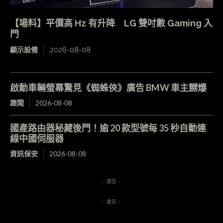
【場料】平價高 Hz 有升降 LG 雙吋數 Gaming 入
門
顯示設備
2026-08-08
啟動車輛螢幕驚見《蜘蛛俠》廣告 BMW 車主嬲爆
趣聞
2026-08-08
國產路由器秘藏後門！逾 20 款型號每 35 秒自動連
線中國伺服器
資訊保安
2026-08-08
- 廣告 -
- 廣告 -