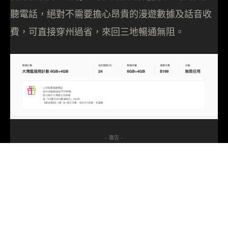
聽電話，絕對不需要擔心昂貴的漫遊數據及話音收
費，可直接穿州過省，來回三地暢通無阻。
- 廣告 -