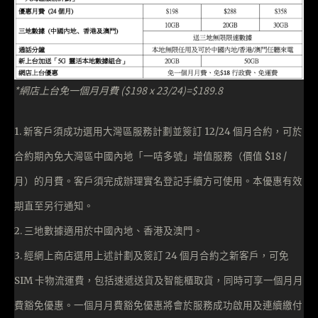
*網店上台免一個月月費 ($198 x 23/24)=$189.8
1. 新客戶須成功選用大灣區服務計劃並簽訂 12/24 個月合約，可於
合約期內免大灣區中國內地「一咭多號」增值服務（價值 $18 /
月）的月費。客戶須完成辦理實名登記手續方可使用。本優惠有效
期直至另行通知。
2. 三地數據適用於中國內地、香港及澳門。
3. 經網上商店選用上述計劃及簽訂 24 個月合約之新客戶，可免
SIM 卡物流運費，包括速遞送貨及智能櫃取貨，同時可享一個月月
費豁免優惠。一個月月費豁免優惠將會於服務成功啟用及連續繳付