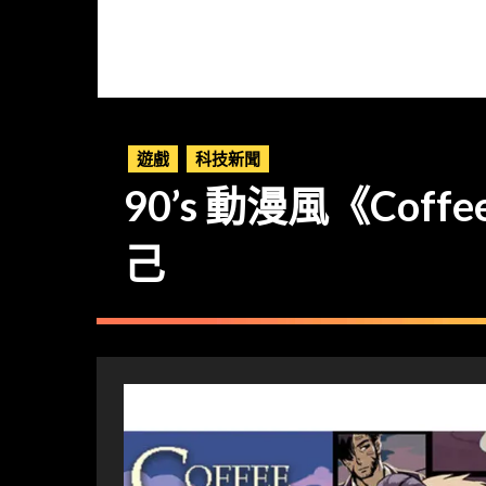
遊戲
科技新聞
90’s 動漫風《Cof
己