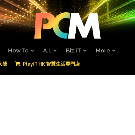
How To
A.I.
Biz.IT
More
專大獎
PlayIT.HK 智慧生活專門店