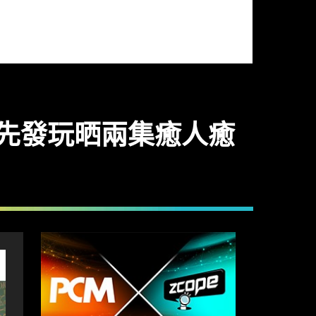
tch 先發玩晒兩集癒人癒