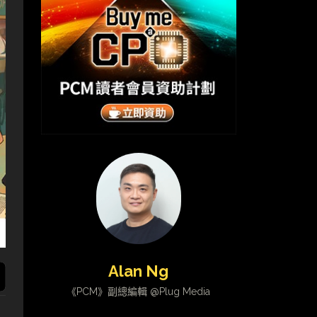
Alan Ng
《PCM》副總編輯 @Plug Media