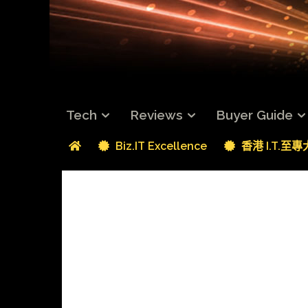
Tech
Reviews
Buyer Guide
Biz.IT Excellence
香港 I.T.至