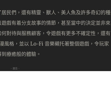
了居民們，還有精靈、獸人、美人魚及許多奇幻的種
且遊戲有着分支故事的情節，甚至當中的決定並非來
如何對待與服務顧客，令遊戲有更多不確定性，還有
年代動漫風格，並以 Lo-Fi 音樂襯托著整個遊戲，令玩家
得到療癒般的體驗。
- 廣告 -