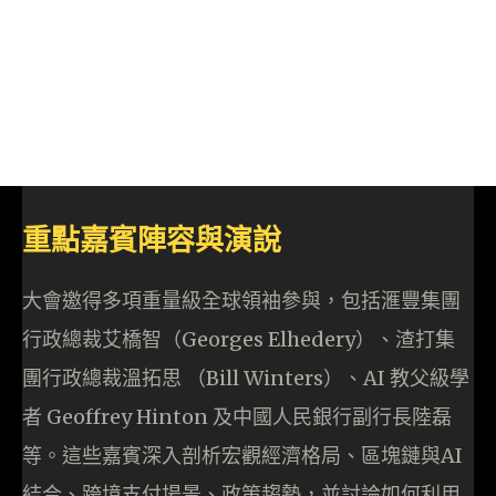
重點嘉賓陣容與演說
大會邀得多項重量級全球領袖參與，包括滙豐集團
行政總裁艾橋智（Georges Elhedery）、渣打集
團行政總裁溫拓思 （Bill Winters）、AI 教父級學
者 Geoffrey Hinton 及中國人民銀行副行長陸磊
等。這些嘉賓深入剖析宏觀經濟格局、區塊鏈與AI
結合、跨境支付場景、政策趨勢，並討論如何利用