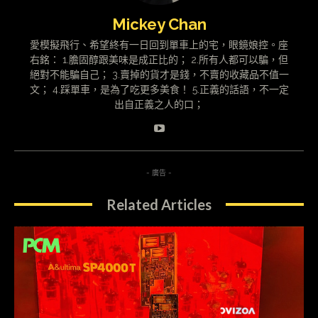
Mickey Chan
愛模擬飛行、希望終有一日回到單車上的宅，眼鏡娘控。座
右銘： 1.膽固醇跟美味是成正比的； 2.所有人都可以騙，但
絕對不能騙自己； 3.賣掉的貨才是錢，不賣的收藏品不值一
文； 4.踩單車，是為了吃更多美食！ 5.正義的話語，不一定
出自正義之人的口；
- 廣告 -
Related Articles