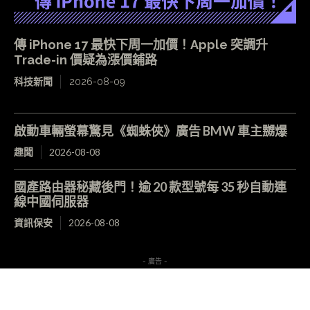
傳 iPhone 17 最快下周一加價！Apple 突調升
Trade-in 價疑為漲價鋪路
科技新聞
2026-08-09
啟動車輛螢幕驚見《蜘蛛俠》廣告 BMW 車主嬲爆
趣聞
2026-08-08
國產路由器秘藏後門！逾 20 款型號每 35 秒自動連
線中國伺服器
資訊保安
2026-08-08
- 廣告 -